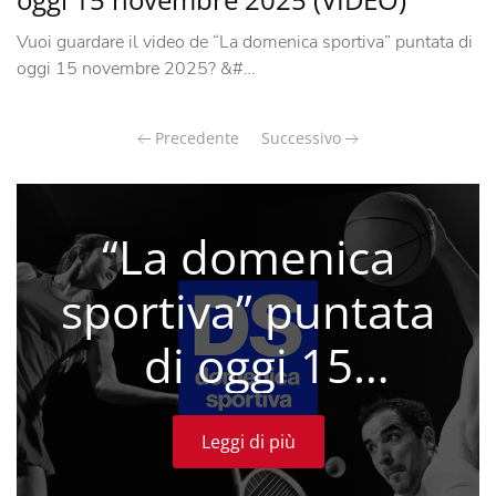
Vuoi guardare il video de “La domenica sportiva” puntata di
oggi 15 novembre 2025? &#…
Precedente
Successivo
“La domenica
sportiva” puntata
di oggi 15
novembre 2025
Leggi di più
(VIDEO)