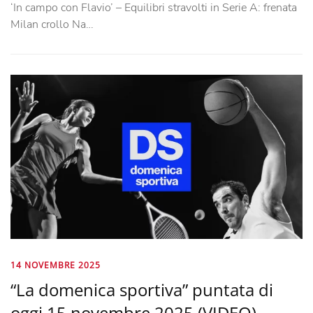
‘In campo con Flavio’ – Equilibri stravolti in Serie A: frenata
Milan crollo Na…
14 NOVEMBRE 2025
“La domenica sportiva” puntata di
oggi 15 novembre 2025 (VIDEO)