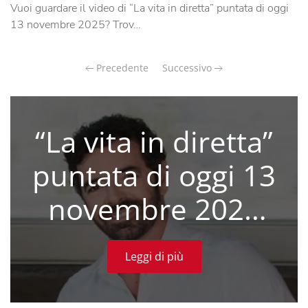
Vuoi guardare il video di “La vita in diretta” puntata di oggi
13 novembre 2025? Trov…
Precedente
Successivo
“La vita in diretta”
puntata di oggi 13
novembre 2025
(VIDEO)
Leggi di più