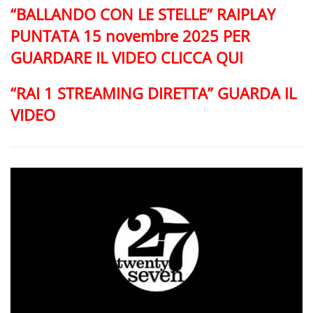
“BALLANDO CON LE STELLE” RAIPLAY
PUNTATA 15 novembre 2025 PER
GUARDARE IL VIDEO CLICCA QUI
“RAI 1 STREAMING DIRETTA” GUARDA IL
VIDEO