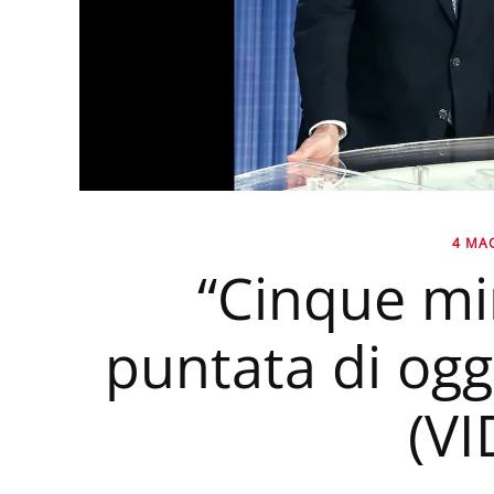
4 MA
“Cinque mi
puntata di og
(V