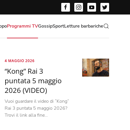
opo
Programmi TV
Gossip
Sport
Letture barbariche
4 MAGGIO 2026
“Kong” Rai 3
puntata 5 maggio
2026 (VIDEO)
Vuoi guardare il video di “Kong”
Rai 3 puntata 5 maggio 2026?
Trovi il link alla fine…