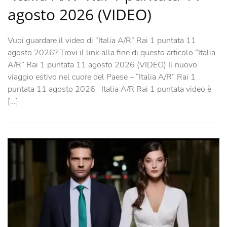
agosto 2026 (VIDEO)
Vuoi guardare il video di “Italia A/R” Rai 1 puntata 11
agosto 2026? Trovi il link alla fine di questo articolo “Italia
A/R” Rai 1 puntata 11 agosto 2026 (VIDEO) Il nuovo
viaggio estivo nel cuore del Paese – “Italia A/R” Rai 1
puntata 11 agosto 2026 Italia A/R Rai 1 puntata video è
[…]