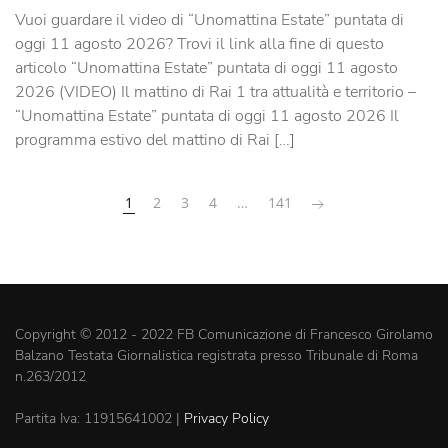
Vuoi guardare il video di “Unomattina Estate” puntata di
oggi 11 agosto 2026? Trovi il link alla fine di questo
articolo “Unomattina Estate” puntata di oggi 11 agosto
2026 (VIDEO) Il mattino di Rai 1 tra attualità e territorio –
“Unomattina Estate” puntata di oggi 11 agosto 2026 Il
programma estivo del mattino di Rai […]
1
2
3
4
…
141
Copyright © 2012 - 2022 FB Comunicazione di Francesco Girolamo
Balzano Testata Giornalistica registrata presso Tribunale di Roma
n.263/2012
Partita Iva: 11915641002 |
Privacy Policy