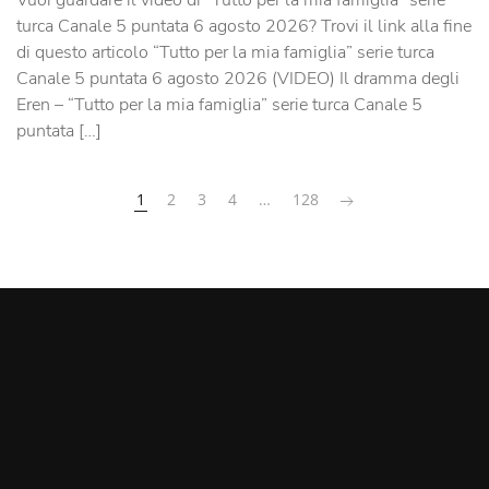
Vuoi guardare il video di “Tutto per la mia famiglia” serie
turca Canale 5 puntata 6 agosto 2026? Trovi il link alla fine
di questo articolo “Tutto per la mia famiglia” serie turca
Canale 5 puntata 6 agosto 2026 (VIDEO) Il dramma degli
Eren – “Tutto per la mia famiglia” serie turca Canale 5
puntata […]
1
2
3
4
…
128