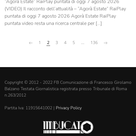
“Agorà Estate” RaiPlay puntata di oggi 7 agosto 2026
(VIDEO) Il racconto dell’attualità – “Agorà Estate” RaiPlay
puntata di oggi 7 agosto 2026 Agorà Estate RaiPlay
puntata video resta una ricerca centrale per […]
1
2
3
4
5
…
136
Copyright © 2012 - 2022 FB Comunicazione di Francesco Girolamo
Balzano Testata Giornalistica registrata presso Tribunale di Roma
n.263/2012
Partita Iva: 11915641002 |
Privacy Policy