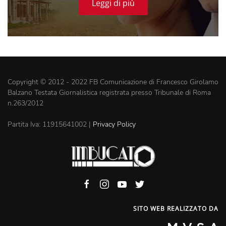
Leggi di più
(VIDEO)
Copyright © 2012 - 2022 FB Comunicazione di Francesco Girolamo
Balzano Testata Giornalistica registrata presso Tribunale di Roma
n.263/2012
Partita Iva: 11915641002 |
Privacy Policy
SITO WEB REALIZZATO DA