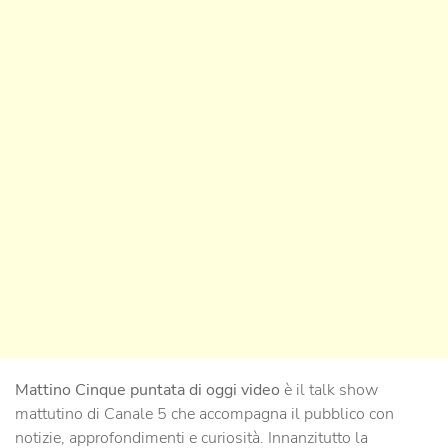
Mattino Cinque puntata di oggi video
è il talk show
mattutino di Canale 5 che accompagna il pubblico con
notizie, approfondimenti e curiosità. Innanzitutto la