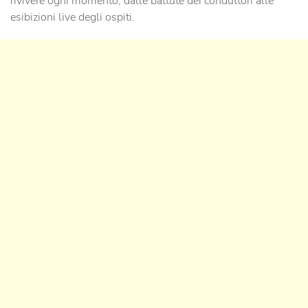
rivivere ogni momento, dalle battute dei conduttori alle
esibizioni live degli ospiti.