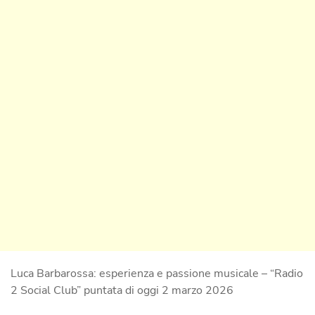
Luca Barbarossa: esperienza e passione musicale – “Radio
2 Social Club” puntata di oggi 2 marzo 2026