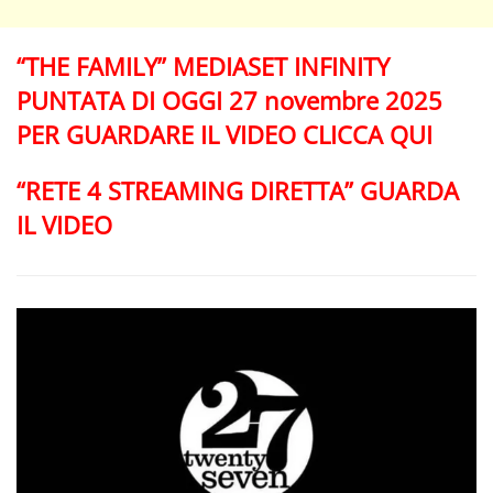
“THE FAMILY” MEDIASET INFINITY
PUNTATA DI OGGI 27 novembre 2025
PER GUARDARE IL VIDEO CLICCA QUI
“RETE 4 STREAMING DIRETTA” GUARDA
IL VIDEO