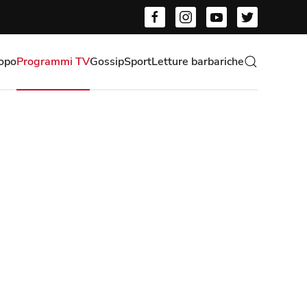
opo
Programmi TV
Gossip
Sport
Letture barbariche