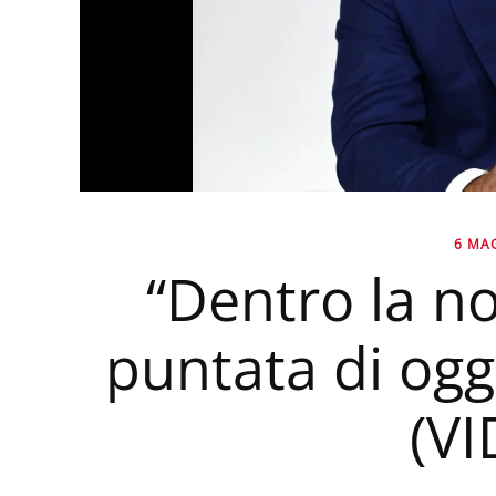
6 MA
“Dentro la no
puntata di og
(V