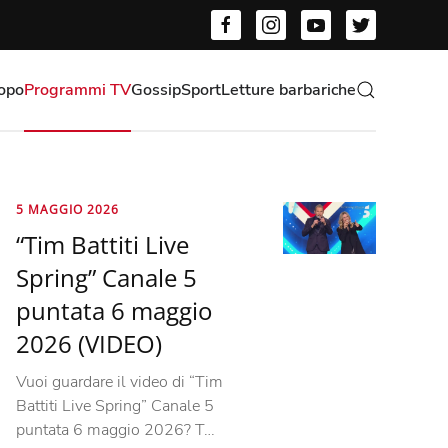
opo
Programmi TV
Gossip
Sport
Letture barbariche
5 MAGGIO 2026
“Tim Battiti Live
Spring” Canale 5
puntata 6 maggio
2026 (VIDEO)
Vuoi guardare il video di “Tim
Battiti Live Spring” Canale 5
puntata 6 maggio 2026? T…