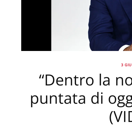
3 GI
“Dentro la no
puntata di og
(V