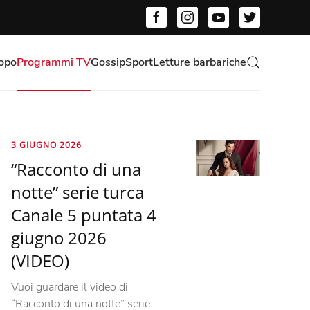
opo
Programmi TV
Gossip
Sport
Letture barbariche
3 GIUGNO 2026
“Racconto di una
notte” serie turca
Canale 5 puntata 4
giugno 2026
(VIDEO)
Vuoi guardare il video di
“Racconto di una notte” serie