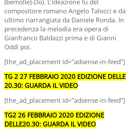
(bemolle)-Do). L’ideazione fu del
compositore romano Angelo Talocci e da
ultimo riarrangiata da Daniele Ronda. In
precedenza la melodia era opera di
Gianfranco Baldazzi prima e di Gianni
Oddi poi.
[the_ad_placement id=”adsense-in-feed”]
TG 2 27 FEBBRAIO 2020 EDIZIONE DELLE
20.30: GUARDA IL VIDEO
[the_ad_placement id=”adsense-in-feed”]
TG2 26 FEBBRAIO 2020 EDIZIONE
DELLE20.30: GUARDA IL VIDEO