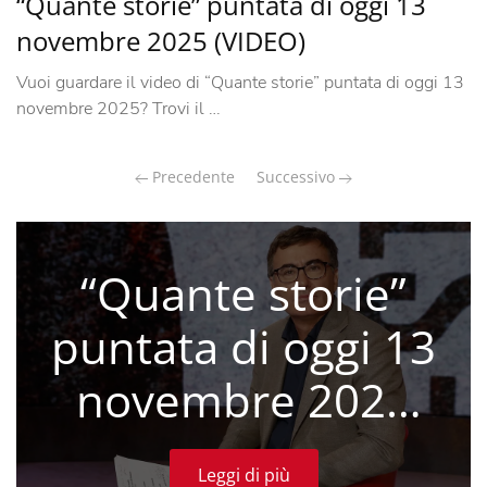
“Quante storie” puntata di oggi 13
novembre 2025 (VIDEO)
Vuoi guardare il video di “Quante storie” puntata di oggi 13
novembre 2025? Trovi il …
Precedente
Successivo
“Quante storie”
puntata di oggi 13
novembre 2025
(VIDEO)
Leggi di più