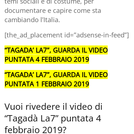
temi sociali e di costume, per
documentare e capire come sta
cambiando l’Italia.
[the_ad_placement id=”adsense-in-feed”]
“TAGADA’ LA7”, GUARDA IL VIDEO
PUNTATA 4 FEBBRAIO 2019
“TAGADA’ LA7”, GUARDA IL VIDEO
PUNTATA 1 FEBBRAIO 2019
Vuoi rivedere il video di
“Tagadà La7” puntata 4
febbraio 2019?