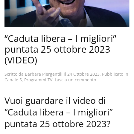
“Caduta libera – I migliori”
puntata 25 ottobre 2023
(VIDEO)
Scritto da
Barbara Piergentili
il
24 Ottobre 2023
. Pubblicato in
Canale 5
,
Programmi TV
.
Lascia un commento
Vuoi guardare il video di
“Caduta libera – I migliori”
puntata 25 ottobre 2023?