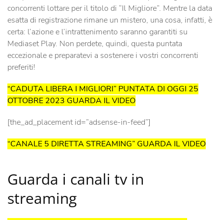
concorrenti lottare per il titolo di “Il Migliore”. Mentre la data
esatta di registrazione rimane un mistero, una cosa, infatti, è
certa: l’azione e l’intrattenimento saranno garantiti su
Mediaset Play. Non perdete, quindi, questa puntata
eccezionale e preparatevi a sostenere i vostri concorrenti
preferiti!
“CADUTA LIBERA I MIGLIORI” PUNTATA DI OGGI 25
OTTOBRE 2023 GUARDA IL VIDEO
[the_ad_placement id=”adsense-in-feed”]
“CANALE 5 DIRETTA STREAMING” GUARDA IL VIDEO
Guarda i canali tv in
streaming