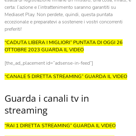
esatta di registrazione rimane un mistero, una cosa, infatti, è
certa: l’azione e l’intrattenimento saranno garantiti su
Mediaset Play. Non perdete, quindi, questa puntata
eccezionale e preparatevi a sostenere i vostri concorrenti
preferiti!
“CADUTA LIBERA I MIGLIORI” PUNTATA DI OGGI 26
OTTOBRE 2023 GUARDA IL VIDEO
[the_ad_placement id=”adsense-in-feed”]
“CANALE 5 DIRETTA STREAMING” GUARDA IL VIDEO
Guarda i canali tv in
streaming
“RAI 1 DIRETTA STREAMING” GUARDA IL VIDEO