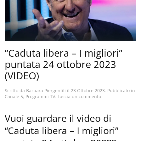
“Caduta libera – I migliori”
puntata 24 ottobre 2023
(VIDEO)
Scritto da
Barbara Piergentili
il
23 Ottobre 2023
. Pubblicato in
Canale 5
,
Programmi TV
.
Lascia un commento
Vuoi guardare il video di
“Caduta libera – I migliori”