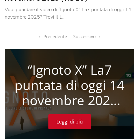
Vuoi guardare il video di “Ignoto X” La7 puntata di oggi 14
novembre 2025? Trovi il l…
Precedente
Successivo
“Ignoto X” La7
puntata di oggi 14
novembre 2025
(VIDEO)
Leggi di più