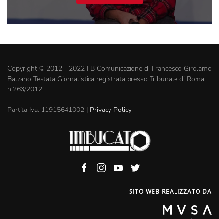
(VIDEO)
Copyright © 2012 - 2022 FB Comunicazione di Francesco Girolamo
Balzano Testata Giornalistica registrata presso Tribunale di Roma
n.263/2012
Partita Iva: 11915641002 |
Privacy Policy
SITO WEB REALIZZATO DA