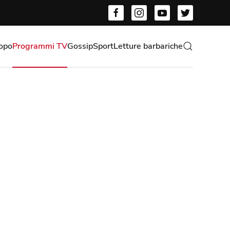
opo
Programmi TV
Gossip
Sport
Letture barbariche