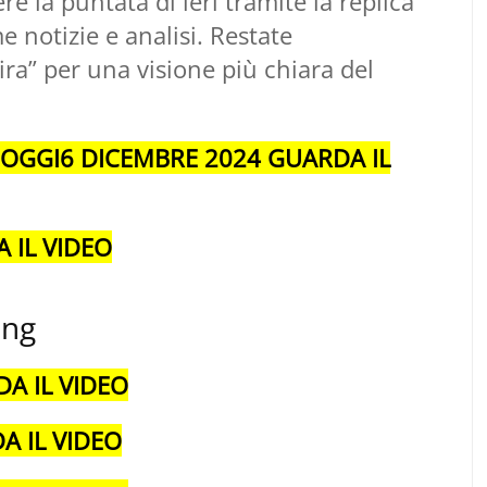
re la puntata di ieri tramite la replica
 notizie e analisi. Restate
Tira” per una visione più chiara del
I OGGI6 DICEMBRE 2024 GUARDA IL
 IL VIDEO
ing
DA IL VIDEO
A IL VIDEO