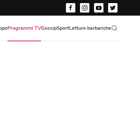
opo
Programmi TV
Gossip
Sport
Letture barbariche