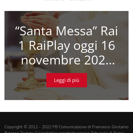
“Santa Messa” Rai
1 RaiPlay oggi 16
novembre 2025
(VIDEO)
Leggi di più
Copyright © 2012 - 2022 FB Comunicazione di Francesco Girolamo