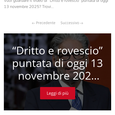
Vuoi guardare il video di “Dritto e rovescio” puntata di oggi
13 novembre 2025? Trovi…
Precedente
Successivo
“Dritto e rovescio”
puntata di oggi 13
novembre 2025
(VIDEO)
Leggi di più