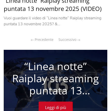
“Linea notte” Raiplay streaming
puntata 13 novembre 2025 (VIDEO)
Vuoi guardare il video di “Linea notte” Raiplay streaming
puntata 13 novembre 2025? &…
Precedente
Successivo
“Linea notte”
Raiplay streaming
puntata 13
novembre 2025
Leggi di più