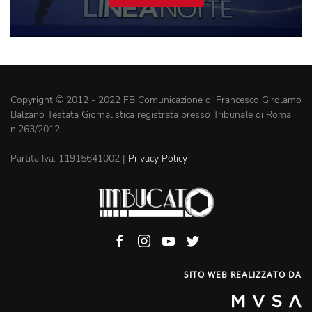
(VIDEO)
Copyright © 2012 - 2022 FB Comunicazione di Francesco Girolamo
Balzano Testata Giornalistica registrata presso Tribunale di Roma
n.263/2012
Partita Iva: 11915641002 |
Privacy Policy
SITO WEB REALIZZATO DA